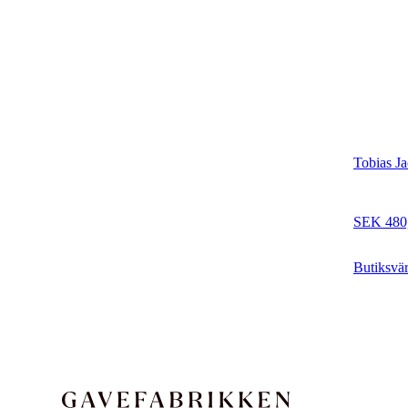
Tobias J
Elegant r
delar
SEK 480
Butiksvä