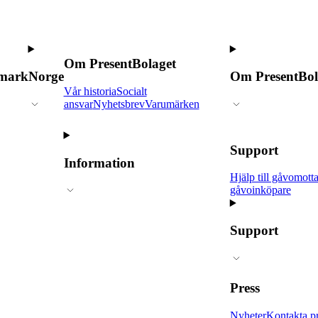
Om PresentBolaget
mark
Norge
Om PresentBol
Vår historia
Socialt
ansvar
Nyhetsbrev
Varumärken
Support
Information
Hjälp till gåvomott
gåvoinköpare
Support
Press
Nyheter
Kontakta p