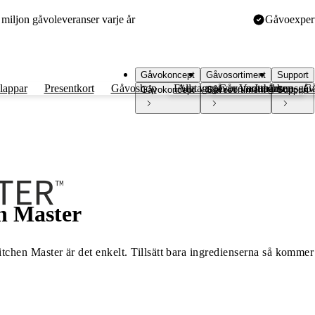
miljon gåvoleveranser varje år
Gåvoexperte
Gåvokoncept
Gåvosortiment
Support
lappar
Presentkort
Gåvoshop
Företagsgåvor
Alla varor
Gåvomottagare
Varumärken
Jubileumsgåv
Gå
Gåvokoncept
Gåvosortiment
Support
n Master
chen Master är det enkelt. Tillsätt bara ingredienserna så kommer d
as, och med en storlek på endast 32 x 23 x 33 cm passar den enke