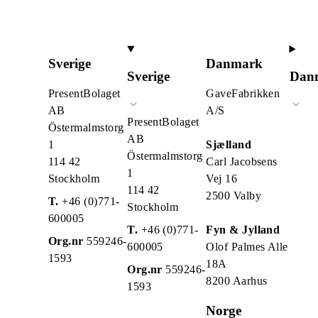
Sverige
Danmark
Sverige
Dan
PresentBolaget
GaveFabrikken
AB
A/S
PresentBolaget
Östermalmstorg
AB
1
Sjælland
Östermalmstorg
114 42
Carl Jacobsens
1
Stockholm
Vej 16
114 42
2500 Valby
T.
+46 (0)771-
Stockholm
600005
T.
+46 (0)771-
Fyn & Jylland
Org.nr
559246-
600005
Olof Palmes Alle
1593
18A
Org.nr
559246-
8200 Aarhus
1593
Norge