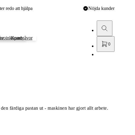
r redo att hjälpa
Nöjda kunder
or
voinköpare
Kundgåvor
0
en färdiga pastan ut - maskinen har gjort allt arbete.
lt på köksbänken.