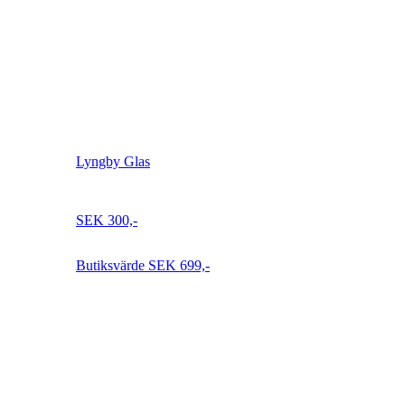
Lyngby Glas
ersion
Ikonisk vas i modern tolkning
SEK 300,-
Butiksvärde
SEK 699,-