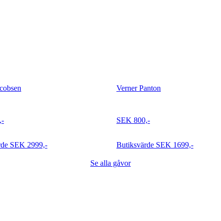
acobsen
Verner Panton
esväskeset i tidlös design - 2
Verner Panton lampa i sladdlös v
,-
SEK 800,-
rde
SEK 2999,-
Butiksvärde
SEK 1699,-
Se alla gåvor