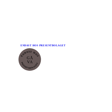
fri version
Slide 1 of 2: Ikonisk vase i moderne fortolkning
ENDAST HOS
PRESENTBOLAGET
ENDAST HOS
GÅ
VA
PRESENTBOLAGET