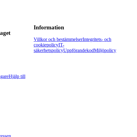
Information
aget
Villkor och bestämmelser
Integritets- och
cookiepolicy
IT-
säkerhetspolicy
Uppförandekod
Miljöpolicy
agare
Hjälp till
ressen